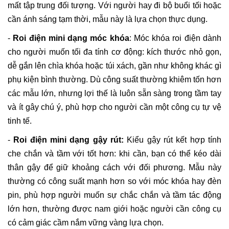
mất tập trung đối tượng. Với người hay đi bộ buổi tối hoặc
cần ánh sáng tạm thời, mẫu này là lựa chọn thực dụng.
-
Roi điện mini dạng móc khóa
: Móc khóa roi điện dành
cho người muốn tối đa tính cơ động: kích thước nhỏ gọn,
dễ gắn lên chìa khóa hoặc túi xách, gần như không khác gì
phụ kiện bình thường. Dù công suất thường khiêm tốn hơn
các mẫu lớn, nhưng lợi thế là luôn sẵn sàng trong tầm tay
và ít gây chú ý, phù hợp cho người cần một công cụ tự vệ
tinh tế.
-
Roi điện mini dạng gậy rút:
Kiểu gậy rút kết hợp tính
che chắn và tầm với tốt hơn: khi cần, bạn có thể kéo dài
thân gậy để giữ khoảng cách với đối phương. Mẫu này
thường có công suất mạnh hơn so với móc khóa hay đèn
pin, phù hợp người muốn sự chắc chắn và tầm tác động
lớn hơn, thường được nam giới hoặc người cần công cụ
có cảm giác cầm nắm vững vàng lựa chọn.