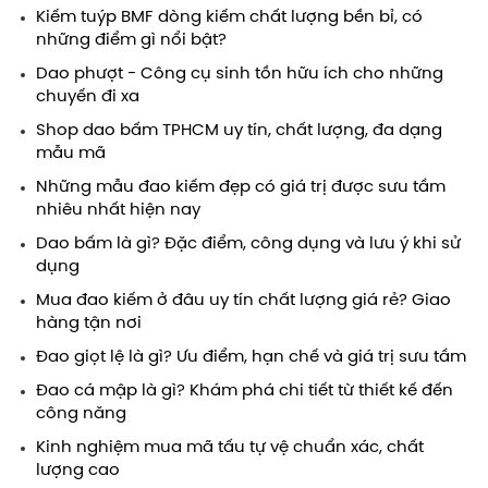
Kiếm tuýp BMF dòng kiếm chất lượng bền bỉ, có
những điểm gì nổi bật?
Dao phượt - Công cụ sinh tồn hữu ích cho những
chuyến đi xa
Shop dao bấm TPHCM uy tín, chất lượng, đa dạng
mẫu mã
Những mẫu đao kiếm đẹp có giá trị được sưu tầm
nhiêu nhất hiện nay
Dao bấm là gì? Đặc điểm, công dụng và lưu ý khi sử
dụng
Mua đao kiếm ở đâu uy tín chất lượng giá rẻ? Giao
hàng tận nơi
Đao giọt lệ là gì? Ưu điểm, hạn chế và giá trị sưu tầm
Đao cá mập là gì? Khám phá chi tiết từ thiết kế đến
công năng
Kinh nghiệm mua mã tấu tự vệ chuẩn xác, chất
lượng cao