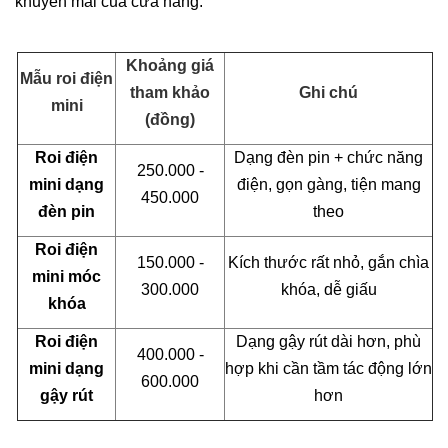
khuyến mãi của cửa hàng.
Khoảng giá
Mẫu roi điện
tham khảo
Ghi chú
mini
(đồng)
Roi điện
Dạng đèn pin + chức năng
250.000 -
mini dạng
điện, gọn gàng, tiện mang
450.000
đèn pin
theo
Roi điện
150.000 -
Kích thước rất nhỏ, gắn chìa
mini móc
300.000
khóa, dễ giấu
khóa
Roi điện
Dạng gậy rút dài hơn, phù
400.000 -
mini dạng
hợp khi cần tầm tác động lớn
600.000
gậy rút
hơn