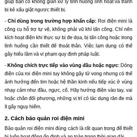
giúp bạn có không gian xử lý tình huống linh hoạt và tránh
bị kẻ xấu giật ngược thiết bị.
-
Chỉ dùng trong trường hợp khẩn cấp:
Roi điện mini là
công cụ hỗ trợ tự vệ, không phải vũ khí tấn công. Chỉ nên
kích hoạt điện khi thực sự bị đe dọa, bị tấn công hoặc trong
tình huống cần thiết để thoát thân. Việc lạm dụng có thể
gây hiểu lầm và vi phạm quy định pháp luật.
-
Không chích trực tiếp vào vùng đầu hoặc ngực
: Dòng
điện của roi điện mini tuy không gây tử vong nhưng có thể
ảnh hưởng đến tim hoặc hệ thần kinh nếu tiếp xúc ở vùng
nhạy cảm như đầu, ngực, cổ. Hãy hướng điện vào tay, vai
hoặc chân đối phương, những vị trí có tác dụng răn đe mà
ít gây nguy hiểm.
2. Cách bảo quản roi điện mini
Bảo quản roi điện mini đúng cách là rất quan trọng để thiết
bị luôn hoạt động ổn định và an toàn trong thời gian dài.