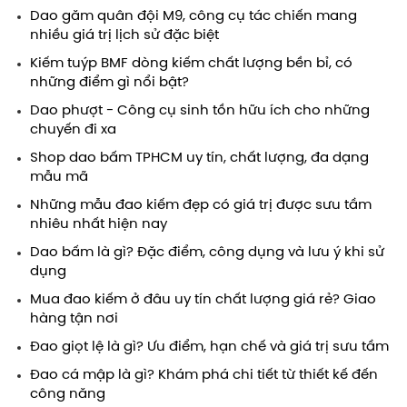
Dao găm quân đội M9, công cụ tác chiến mang
nhiều giá trị lịch sử đặc biệt
Kiếm tuýp BMF dòng kiếm chất lượng bền bỉ, có
những điểm gì nổi bật?
Dao phượt - Công cụ sinh tồn hữu ích cho những
chuyến đi xa
Shop dao bấm TPHCM uy tín, chất lượng, đa dạng
mẫu mã
Những mẫu đao kiếm đẹp có giá trị được sưu tầm
nhiêu nhất hiện nay
Dao bấm là gì? Đặc điểm, công dụng và lưu ý khi sử
dụng
Mua đao kiếm ở đâu uy tín chất lượng giá rẻ? Giao
hàng tận nơi
Đao giọt lệ là gì? Ưu điểm, hạn chế và giá trị sưu tầm
Đao cá mập là gì? Khám phá chi tiết từ thiết kế đến
công năng