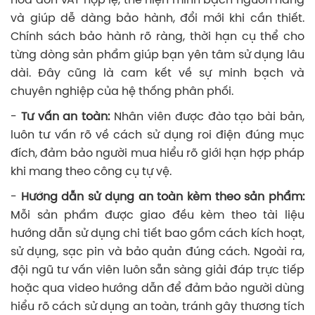
hóa đơn VAT hợp lệ, thể hiện minh bạch nguồn hàng
và giúp dễ dàng bảo hành, đổi mới khi cần thiết.
Chính sách bảo hành rõ ràng, thời hạn cụ thể cho
từng dòng sản phẩm giúp bạn yên tâm sử dụng lâu
dài. Đây cũng là cam kết về sự minh bạch và
chuyên nghiệp của hệ thống phân phối.
-
Tư vấn an toàn:
Nhân viên được đào tạo bài bản,
luôn tư vấn rõ về cách sử dụng roi điện đúng mục
đích, đảm bảo người mua hiểu rõ giới hạn hợp pháp
khi mang theo công cụ tự vệ.
-
Hướng dẫn sử dụng an toàn kèm theo sản phẩm:
Mỗi sản phẩm được giao đều kèm theo tài liệu
hướng dẫn sử dụng chi tiết bao gồm cách kích hoạt,
sử dụng, sạc pin và bảo quản đúng cách. Ngoài ra,
đội ngũ tư vấn viên luôn sẵn sàng giải đáp trực tiếp
hoặc qua video hướng dẫn để đảm bảo người dùng
hiểu rõ cách sử dụng an toàn, tránh gây thương tích